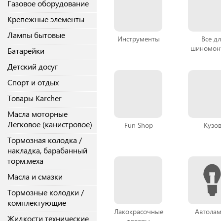
Газовое оборудование
Крепежные элементы
Лампы бытовые
Инструменты
Все дл
шиномон
Батарейки
Детский досуг
Спорт и отдых
Товары Karcher
Масла моторные
Легковое (канистровое)
Fun Shop
Кузо
Тормозная колодка /
накладка, барабанный
торм.меха
Масла и смазки
Тормозные колодки /
комплектующие
Лакокрасочные
Автола
Жидкости технические
товары