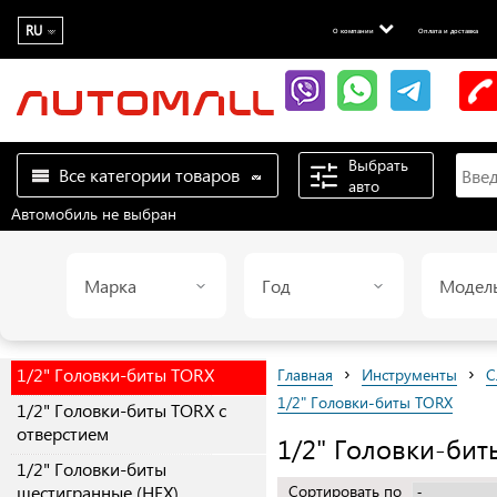
RU
О компании
Оплата и доставка
Выбрать
Все категории товаров
авто
Автомобиль не выбран
Марка
Год
Модел
›
›
1/2" Головки-биты TORX
Главная
Инструменты
С
1/2" Головки-биты TORX
1/2" Головки-биты TORX с
отверстием
1/2" Головки-би
1/2" Головки-биты
шестигранные (HEX)
Сортировать по