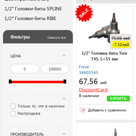
1/2" Головки-биты SPLINE
1/2" Головки-биты RIBE
Фильтры
75,06
лей
Свернуть все
-7,50
лей
1/2" Головка-бита Torx
ЦЕНА
Т45, L=55 мм
Force
34605545
67,56
лей
DiscountCard
В наличии
КУПИТЬ
Только то, что в наличии
Добавить к сравнению
Распродажа
ПРОИЗВОДИТЕЛЬ