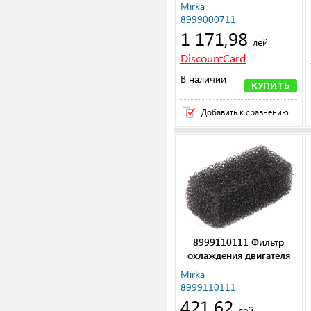
пылесоса 1025l
Mirka
8999000711
1 171,98
лей
DiscountCard
В наличии
КУПИТЬ
Добавить к сравнению
8999110111 Фильтр
охлаждения двигателя
для DE 1230/1242
Mirka
8999110111
421,62
лей