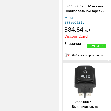
8995603211 Манжета
шлифовальной тарелки
125/150мм for
Mirka
DEROS/PROS
8995603211
384,84
лей
DiscountCard
В наличии
КУПИТЬ
Добавить к сравнению
8999000711
Выключатель д/