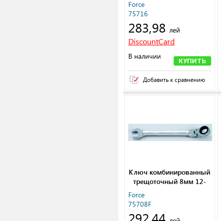
L=210 мм
Force
75716
283,98
лей
DiscountCard
В наличии
КУПИТЬ
Добавить к сравнению
Ключ комбинированный
трещоточный 8мм 12-
гранный шарнирный
Force
L130мм
75708F
292,44
лей