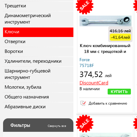
Трещетки
Динамометрический
инструмент
416,16
лей
Ключи
-41,64
лей
Отвертки
Ключ комбинированный
Воротки
18 мм с трещоткой и
шарниром L=248 мм
Force
Удлинители, переходники
75718F
Шарнирно-губцевой
374,52
лей
инструмент
DiscountCard
Молотки, зубила
В наличии
КУПИТЬ
Общего назначения
Добавить к сравнению
Абразивные диски
Фильтры
Свернуть все