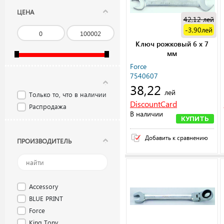
ЦЕНА
42,12
лей
-3,90
лей
Ключ рожковый 6 х 7
мм
Force
7540607
38,22
лей
Только то, что в наличии
DiscountCard
Распродажа
В наличии
КУПИТЬ
Добавить к сравнению
ПРОИЗВОДИТЕЛЬ
Accessory
BLUE PRINT
Force
King Tony