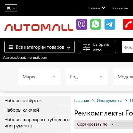
RU
О компании
Оплата и доставка
Выбрать
Все категории товаров
авто
Автомобиль не выбран
Марка
Год
Модел
›
›
Наборы отвёрток
Главная
Инструменты
Н
Наборы ключей
Ремкомплекты Fo
Наборы шарнирно- губцевого
Сортировать по
инструмента