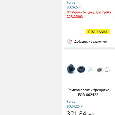
Force
80242-P
Отобразить цену, доступно
под заказ
ПОД ЗАКАЗ
Добавить к сравнению
Ремкомплект к трещотке
FOR 802422
Force
802422-P
321,84
лей