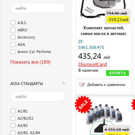
794,46
лей
-359,22
лей
A.B.S.
Комплект запчастей,
ABRO
смена масла в автомат.
Accessory
коробке передач
ZF
AGA
5961.308.475
Areon Car Perfume
435,24
лей
Показать все
(189)
DiscountCard
В наличии
КУПИТЬ
ACEA СТАНДАРТЫ
Добавить к сравнению
A1/B1
A2/B3/E2
A3/B3
4 355,58
лей
A3/B3, A3/B4