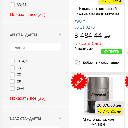
-871,14
лей
A3/B4
Комплект запчастей,
Показать все
(21)
смена масла в автомат.
коробке передач
SWAG
33 11 0273
3 484,44
API СТАНДАРТЫ
лей
DiscountCard
В наличии
КУПИТЬ
GL-4/GL-5
Добавить к сравнению
C3
CD
CF
CF-4
Показать все
(36)
26 978,88
лей
-8 779,26
лей
ILSAC СТАНДАРТЫ
Масло моторное
PENNOL