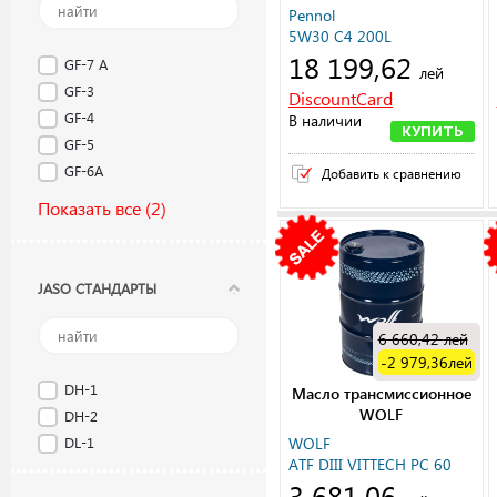
Pennol
5W30 C4 200L
18 199,62
GF-7 A
лей
GF-3
DiscountCard
GF-4
В наличии
КУПИТЬ
GF-5
GF-6A
Добавить к сравнению
Показать все
(2)
JASO СТАНДАРТЫ
6 660,42
лей
-2 979,36
лей
DH-1
Масло трансмиссионное
WOLF
DH-2
WOLF
DL-1
ATF DIII VITTECH PC 60
3 681,06