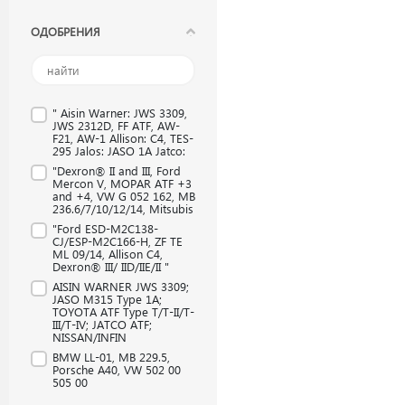
ОДОБРЕНИЯ
" Aisin Warner: JWS 3309,
JWS 2312D, FF ATF, AW-
F21, AW-1 Allison: C4, TES-
295 Jalos: JASO 1A Jatco:
"Dexron® II and III, Ford
Mercon V, MOPAR ATF +3
and +4, VW G 052 162, MB
236.6/7/10/12/14, Mitsubis
"Ford ESD-M2C138-
CJ/ESP-M2C166-H, ZF TE
ML 09/14, Allison C4,
Dexron® III/ IID/IIE/II "
AISIN WARNER JWS 3309;
JASO M315 Type 1A;
TOYOTA ATF Type T/T-II/T-
III/T-IV; JATCO ATF;
NISSAN/INFIN
BMW LL-01, MB 229.5,
Porsche A40, VW 502 00
505 00