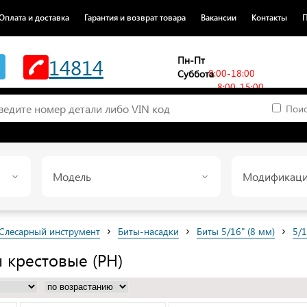
Оплата и доставка
Гарантия и возврат товара
Вакансии
Контакты
П
14814
Пн-Пт
8:00-18:00
Суббота
8:00-15:00
Поис
Модель
Модификац
›
›
›
Слесарный инструмент
Биты-насадки
Биты 5/16" (8 мм)
5/1
ы крестовые (PH)