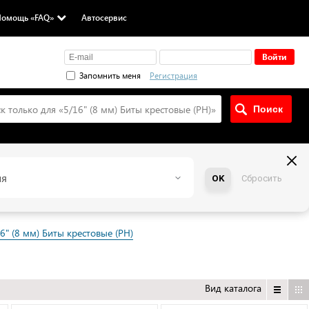
омощь «FAQ»
Автосервис
Запомнить меня
Регистрация
к только для «
5/16" (8 мм) Биты крестовые (PH)
»
ия
OK
Сбросить
6" (8 мм) Биты крестовые (PH)
Вид каталога