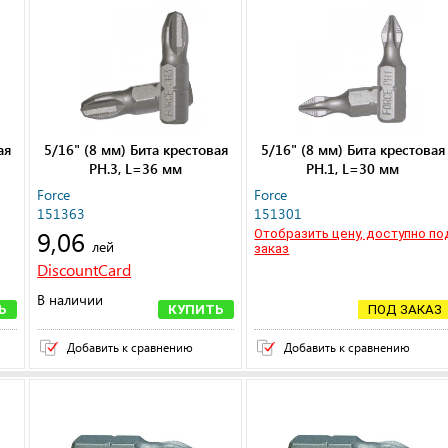
ая
5/16" (8 мм) Бита крестовая
5/16" (8 мм) Бита крестовая
РН.3, L=36 мм
РН.1, L=30 мм
Force
Force
151363
151301
9,06
Отобразить цену, доступно по
лей
заказ
DiscountCard
В наличии
Ь
КУПИТЬ
ПОД ЗАКАЗ
Добавить к сравнению
Добавить к сравнению