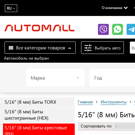
О компании
RU
Все категории товаров
Выбрать авто
Автомобиль не выбран
Марка
Год
›
›
5/16" (8 мм) Биты TORX
Главная
Инструменты
5/16" (8 мм) Биты
5/16" (8 мм) Бит
шестигранные (HEX)
Сортировать по
5/16" (8 мм) Биты крестовые
(PH)