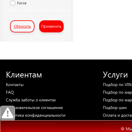
Force
Сбросить
Применить
Клиентам
Услуги
Контакты
Подбор
по VIN
FAQ
Подбор
по мар
Служба заботы о клиентах
Подбор
по мар
Пользовательское соглашение
Подбор
шин
Политика конфиденциальности
Оплата и доста
Защита прав потребителей
Гарантия и воз
🍪 Мы
Cookies
Каталоги
произ