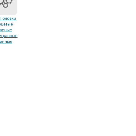
 Головки
рцевые
дарные
игранные
инные