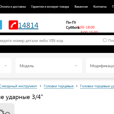
Оплата и доставка
Гарантия и возврат товара
Вакансии
Контакты
П
14814
Пн-Пт
8:00-18:00
Суббота
8:00-15:00
Пои
Модель
Модификац
›
›
Слесарный инструмент
Головки торцевые
Головки торцевые у
е ударные 3/4"