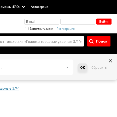
омощь «FAQ»
Автосервис
Запомнить меня
Регистрация
ск только для «
Головки торцевые ударные 3/4"
»
ия
OK
Сбросить
дарные 3/4"