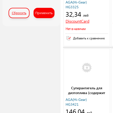
AGA(Hi-Gear)
HG3325
32,34
Сбросить
Применить
лей
DiscountCard
Нет в наличии
Добавить к сравнению
Суперантигель для
дизтоплива (содержит
SMT2) 1:500
AGA(Hi-Gear)
HG3421
146,04
лей