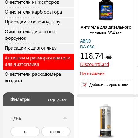
Очистители инжекторов
Очистители карбюратора
Присадки к бензину, газу
Антигель для дизельного
Очистители дизельных
топлива 354 мл
форсунок
ABRO
DA 650
Присадки к дизтопливу
118,74
лей
Антигели и размораживатели
для дизтоплива
DiscountCard
Нет в наличии
Очистители расходомера
воздуха
Добавить к сравнению
Фильтры
Свернуть все
ЦЕНА