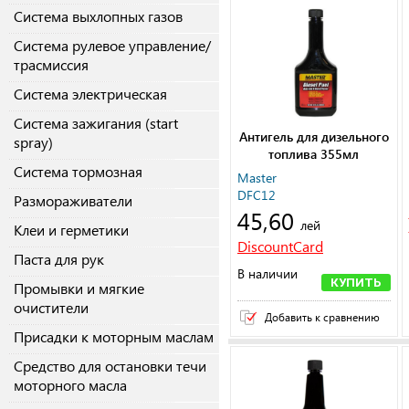
Система выхлопных газов
Система рулевое управление/
трасмиссия
Система электрическая
Система зажигания (start
Антигель для дизельного
spray)
топлива 355мл
Система тормозная
Master
DFC12
Размораживатели
45,60
лей
Клеи и герметики
DiscountCard
Паста для рук
В наличии
КУПИТЬ
Промывки и мягкие
очистители
Добавить к сравнению
Присадки к моторным маслам
Средство для остановки течи
моторного масла