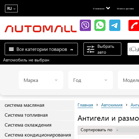
RU
О компании
Оплата и доставка
Выбрать
Все категории товаров
П
авто
Автомобиль не выбран
Марка
Год
Модел
›
›
система масляная
Главная
Автохимия
Ант
Система топливная
Антигели и разм
Система охлаждения
Сортировать по
Система кондиционирования