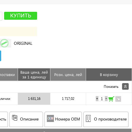
КУПИТЬ
ORIGINAL
Ваша цена, лей
поставки
Розн. цена, лей
В корзину
за 1 единицу
Показать
аличии
1 631,16
1 717,02
сть
Описание
Номера OEM
О производителе