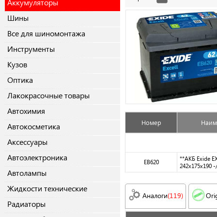
Аккумуляторы
Шины
Все для шиномонтажа
Инструменты
Кузов
Оптика
Лакокрасочные товары
Автохимия
Номер
Наим
Автокосметика
Аксессуары
Автоэлектроника
**АКБ Exide E
EB620
242x175x190 -
Автолампы
Жидкости технические
Аналоги
(119)
Ori
Радиаторы