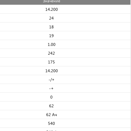
Значениe
14.200
24
18
19
1.00
242
175
14.200
-/+
-+
0
62
62 Ач
540