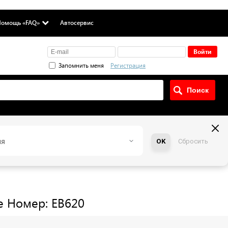
омощь «FAQ»
Автосервис
Запомнить меня
Регистрация
ия
OK
Сбросить
e
Номер: EB620