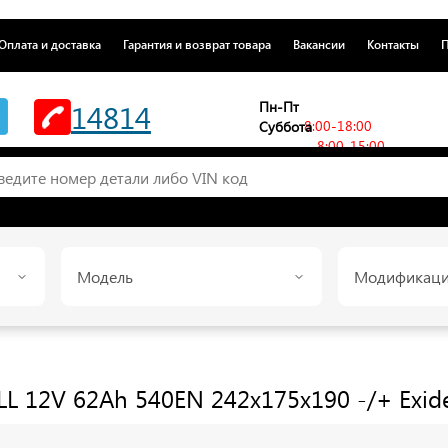
Оплата и доставка
Гарантия и возврат товара
Вакансии
Контакты
П
14814
Пн-Пт
8:00-18:00
Суббота
8:00-15:00
Модель
Модификац
ELL 12V 62Ah 540EN 242x175x190 -/+
Exid