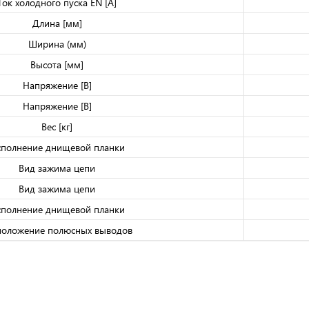
Ток холодного пуска EN [A]
Длина [мм]
Ширина (мм)
Высота [мм]
Напряжение [В]
Напряжение [В]
Вес [кг]
полнение днищевой планки
Вид зажима цепи
Вид зажима цепи
полнение днищевой планки
положение полюсных выводов