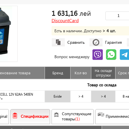
1 631,16
лей
DiscountCard
Есть в наличии. Доступно
> 4 шт.
Сравнить
Гарантия
Вопрос менеджеру
На складе
енование товара
Бренд
Кол-во
Срок 
отгрузки
Товар со склада
XCELL 12V 62Ah 540EN
Exide
> 4
> 4
В н
/+
Сопутствующие 
ginal
Спецификации
Применяемо
товары
(1)