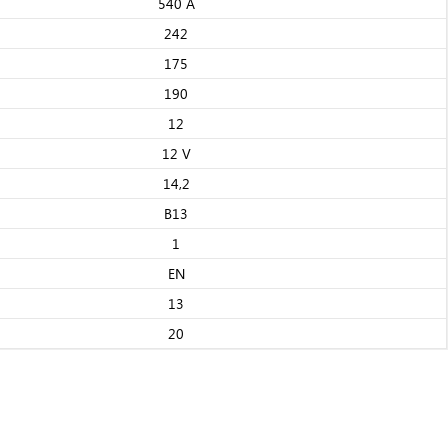
540 A
242
175
190
12
12 V
14,2
B13
1
EN
13
20