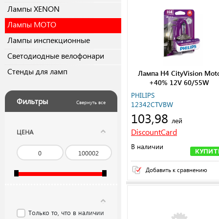
Лампы XENON
Лампы MOTO
Лампы инспекционные
Светодиодные велофонари
Стенды для ламп
Лампа H4 CityVision Mot
+40% 12V 60/55W
PHILIPS
Фильтры
Свернуть все
12342CTVBW
103,98
лей
DiscountCard
ЦЕНА
В наличии
КУПИТ
Добавить к сравнению
Только то, что в наличии