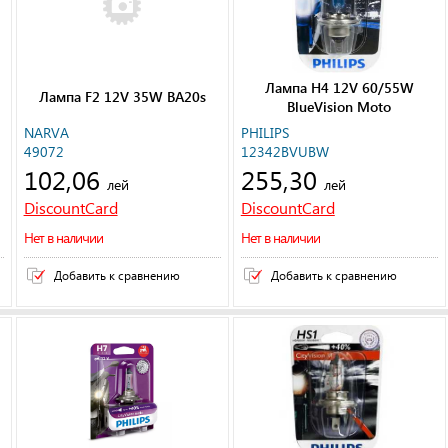
Лампа H4 12V 60/55W
Лампа F2 12V 35W BA20s
BlueVision Moto
NARVA
PHILIPS
49072
12342BVUBW
102,06
255,30
лей
лей
DiscountCard
DiscountCard
Нет в наличии
Нет в наличии
Добавить к сравнению
Добавить к сравнению