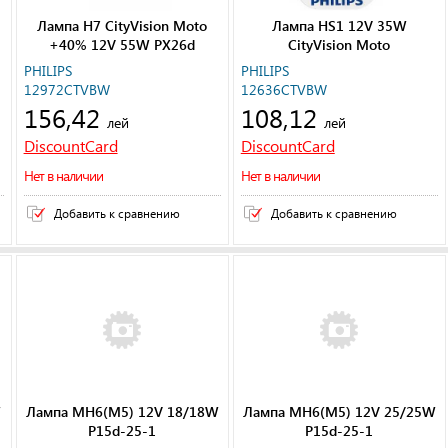
Лампа H7 CityVision Moto
Лампа HS1 12V 35W
+40% 12V 55W PX26d
CityVision Moto
PHILIPS
PHILIPS
12972CTVBW
12636CTVBW
156,42
108,12
лей
лей
DiscountCard
DiscountCard
Нет в наличии
Нет в наличии
Добавить к сравнению
Добавить к сравнению
W
Лампа MH6(M5) 12V 18/18W
Лампа MH6(M5) 12V 25/25W
P15d-25-1
P15d-25-1