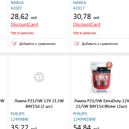
NARVA
NARVA
42007
42017
28,62
30,78
лей
лей
DiscountCard
DiscountCard
Нет в наличии
Нет в наличии
Добавить к сравнению
Добавить к сравнению
5W
Лампа P21/5W 12V 21,5W
Лампа P21/5W ExtraDuty 12
BAY15d (2 шт.)
21/5W BAY15d Blister (2шт)
PHILIPS
PHILIPS
12499BW
12499EDBW
35,22
54,84
лей
лей