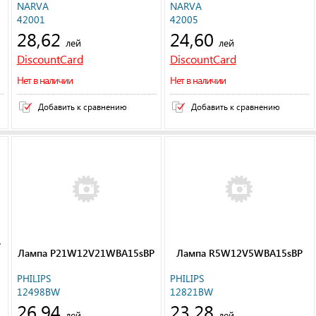
NARVA
NARVA
42001
42005
28,62
24,60
лей
лей
DiscountCard
DiscountCard
Нет в наличии
Нет в наличии
Добавить к сравнению
Добавить к сравнению
V
Лампа P21W12V21WBA15sBP
Лампа R5W12V5WBA15sBP
PHILIPS
PHILIPS
12498BW
12821BW
26,94
23,28
лей
лей