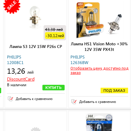
43,38
лей
-30,12
лей
Лампа HS1 Vision Moto +30%
Лампа S3 12V 15W P26s CP
12V 35W PX43t
PHILIPS
PHILIPS
12008C1
12636BW
13,26
Отобразить цену, доступно под
лей
заказ
DiscountCard
В наличии
КУПИТЬ
ПОД ЗАКАЗ
Добавить к сравнению
Добавить к сравнению