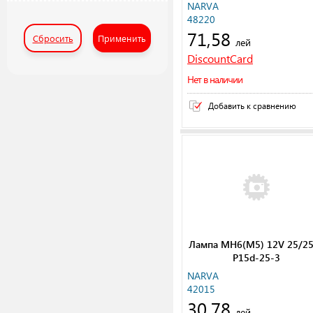
NARVA
48220
71,58
Сбросить
Применить
лей
DiscountCard
Нет в наличии
Добавить к сравнению
Лампа MH6(M5) 12V 25/2
P15d-25-3
NARVA
42015
30,78
лей