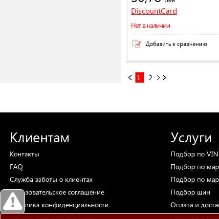
DiscountCard
Нет в наличии
Добавить к сравнению
1
2
Клиентам
Услуги
Контакты
Подбор
по VIN
FAQ
Подбор
по мар
Служба заботы о клиентах
Подбор
по мар
Пользовательское соглашение
Подбор
шин
Политика конфиденциальности
Оплата и доста
Защита прав потребителей
Гарантия и воз