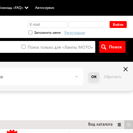
омощь «FAQ»
Автосервис
Запомнить меня
Регистрация
Поиск только для «
Лампы MOTO
»
ия
OK
Сбросить
Вид каталога