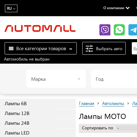
О компании
RU
Все категории товаров
Выбрать авто
Автомобиль не выбран
Марка
Год
›
›
Лампы 6B
Главная
Автолампы
Л
Лампы 12B
Лампы MOTO
Лампы 24B
Сортировать по
Лампы LED