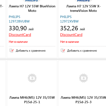
T-
Лампа H7 12V 55W BlueVision
Лампа H7 12V 55W X-
Moto
tremeVision Moto
PHILIPS
PHILIPS
12972BVUBW
12972XVBW
330,90
352,26
лей
лей
DiscountCard
DiscountCard
Нет в наличии
Нет в наличии
Добавить к сравнению
Добавить к сравнению
Лампа MH6(M5) 12V 35/35W
Лампа MH6(M5) 12V 35/35
P15d-25-1
P15d-25-3