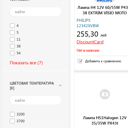
Лампа H4 12V 60/55W P43
38 EXTRIM VISIO MOTO
PHILIPS
4
12342XVBW
255,30
5
лей
11
DiscountCard
38
Нет в наличии
54
Добавить к сравнению
Показать все
(7)
ЦВЕТОВАЯ ТЕМПЕРАТУРА
[K]
3200
Лампа HS1Halogen 12V
3700
35/35W PX43t