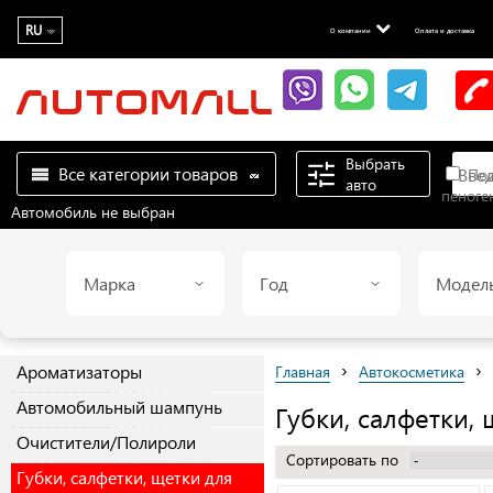
RU
О компании
Оплата и доставка
Выбрать
Все категории товаров
Пои
авто
пеноге
Автомобиль не выбран
Марка
Год
Модел
›
›
Ароматизаторы
Главная
Автокосметика
Автомобильный шампунь
Губки, салфетки,
Очистители/Полироли
Сортировать по
Губки, салфетки, щетки для