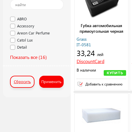
ABRO
Губка автомобильная
Accessory
прямоугольная черная
Areon Car Perfume
190х110х55мм
Grass
Catol Lux
IT-0581
Detail
33,24
лей
Показать все
(16)
DiscountCard
В наличии
КУПИТЬ
Сбросить
Применить
Добавить к сравнению