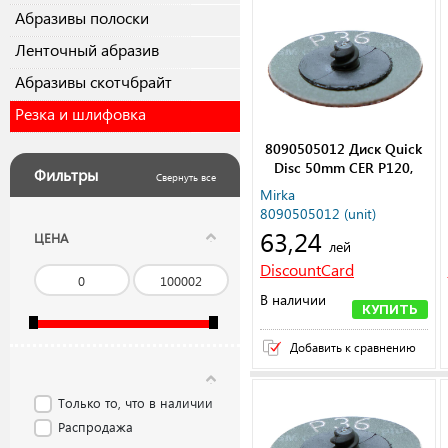
Абразивы полоски
Ленточный абразив
Абразивы скотчбрайт
Резка и шлифовка
8090505012 Диск Quick
Disc 50mm CER P120,
Фильтры
Свернуть все
50/Pack
Mirka
8090505012 (unit)
63,24
ЦЕНА
лей
DiscountCard
В наличии
КУПИТЬ
Добавить к сравнению
Только то, что в наличии
Распродажа