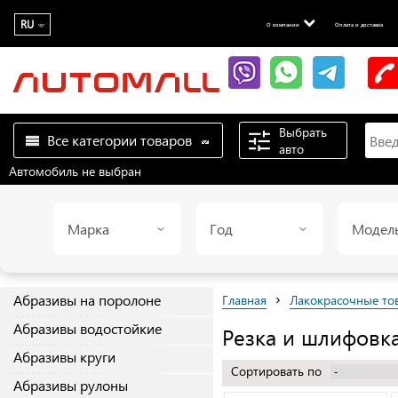
RU
О компании
Оплата и доставка
Выбрать
Все категории товаров
авто
Автомобиль не выбран
Марка
Год
Модел
›
Абразивы на поролоне
Главная
Лакокрасочные то
Абразивы водостойкие
Резка и шлифовк
Абразивы круги
Сортировать по
Абразивы рулоны