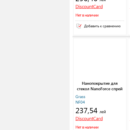
DiscountCard
Нет в наличии
Добавить к сравнению
Нанопокрытие для
стекол NanoForce спрей
250 мл
Grass
NF04
237,54
лей
DiscountCard
Нет в наличии