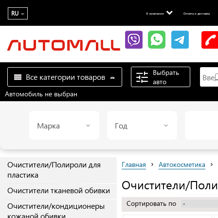
RU
О компании
Оплата и доставка
Выбрать
Все категории товаров
авто
Автомобиль не выбран
Марка
Год
›
›
Очистители/Полироли для
Главная
Автокосметика
пластика
Очистители/Полир
Очистители тканевой обивки
Сортировать по
Очистители/кондиционеры
кожаной обивки