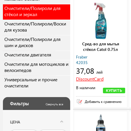
Очистители/Полироли для
стёкол и зеркал
Очистители/Полироли/Воски
для кузова
Очистители/Полироли для
Сред-во для мытья
шин и дисков
стёкол Catol 0.75л
Очистители двигателя
Fraber
42035
Очистители для мотоциклов и
37,08
велосипедов
лей
DiscountCard
Универсальные и прочие
очистители
В наличии
КУПИТЬ
Добавить к сравнению
Фильтры
Свернуть все
ЦЕНА