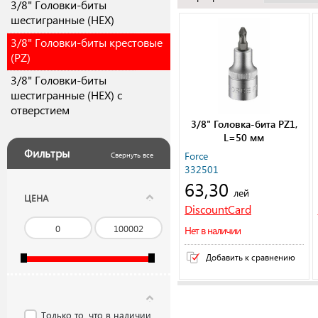
3/8" Головки-биты
шестигранные (HEX)
3/8" Головки-биты крестовые
(PZ)
3/8" Головки-биты
шестигранные (HEX) с
отверстием
3/8" Головка-бита PZ1,
L=50 мм
Фильтры
Force
Свернуть все
332501
63,30
лей
ЦЕНА
DiscountCard
Нет в наличии
Добавить к сравнению
Только то, что в наличии