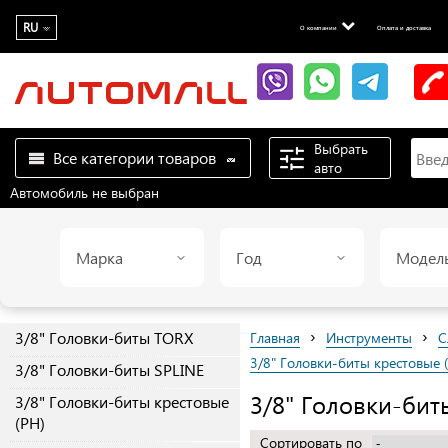
RU
О компании
Оплата и доставка
Выбрать
Все категории товаров
авто
Автомобиль не выбран
Марка
Год
Модел
›
›
3/8" Головки-биты TORX
Главная
Инструменты
С
3/8" Головки-биты крестовые (
3/8" Головки-биты SPLINE
3/8" Головки-бит
3/8" Головки-биты крестовые
(PH)
Сортировать по