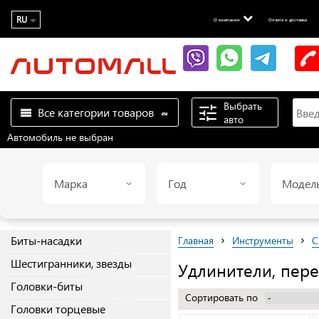
RU
О компании
Оплата и доставка
Выбрать
Все категории товаров
авто
Автомобиль не выбран
Марка
Год
Модел
›
›
Биты-насадки
Главная
Инструменты
С
Шестигранники, звезды
Удлинители, пер
Головки-биты
Сортировать по
Головки торцевые