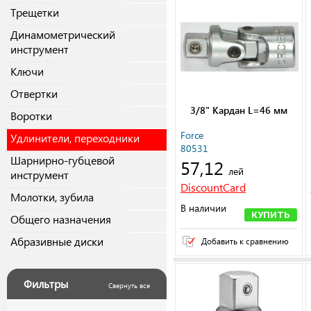
Трещетки
Динамометрический
инструмент
Ключи
Отвертки
3/8" Кардан L=46 мм
Воротки
Force
Удлинители, переходники
80531
Шарнирно-губцевой
57,12
лей
инструмент
DiscountCard
Молотки, зубила
В наличии
КУПИТЬ
Общего назначения
Абразивные диски
Добавить к сравнению
Фильтры
Свернуть все