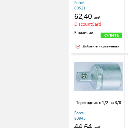
Force
80521
62,40
лей
DiscountCard
В наличии
КУПИТЬ
Добавить к сравнению
Переходник с 1/2 на 3/8
Force
80943
44,64
лей