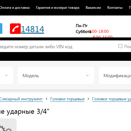
Оплата и доставка
Гарантия и возврат товара
Вакансии
Контакты
П
14814
Пн-Пт
8:00-18:00
Суббота
8:00-15:00
Пои
Модель
Модификац
›
›
Слесарный инструмент
Головки торцевые
Головки торцевые у
е ударные 3/4"