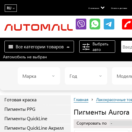
RU
О компании
Оплата и доставка
Выбрать
Все категории товаров
авто
Автомобиль не выбран
Марка
Год
Модел
›
Готовая краска
Главная
Лакокрасочные то
Пигменты PPG
Пигменты Aurora
Пигменты QuickLine
Сортировать по
Пигменты QuickLine Aкрилл