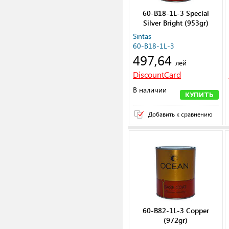
60-B18-1L-3 Special
Silver Bright (953gr)
Sintas
60-B18-1L-3
497,64
лей
DiscountCard
В наличии
КУПИТЬ
Добавить к сравнению
60-B82-1L-3 Copper
(972gr)