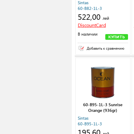
Sintas
60-B82-1L-3
522,00
лей
DiscountCard
В наличии
КУПИТЬ
Добавить к сравнению
60-B95-1L-3 Sunrise
Orange (936gr)
Sintas
60-B95-1L-3
195,60
лей