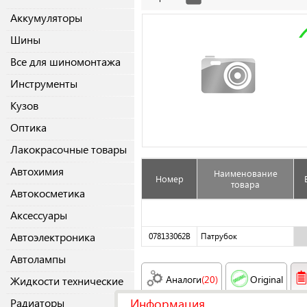
Аккумуляторы
Шины
Все для шиномонтажа
Инструменты
Кузов
Оптика
Лакокрасочные товары
Автохимия
Наименование
Номер
товара
Автокосметика
Аксессуары
Автоэлектроника
078133062B
Патрубок
Автолампы
Аналоги
(20)
Original
Жидкости технические
Информация
Радиаторы