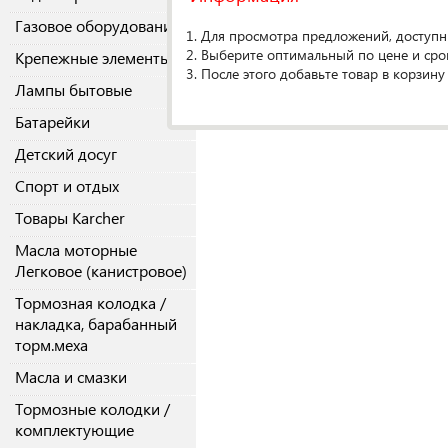
О производителе
Газовое оборудование
1. Для просмотра предложений, доступн
2. Выберите оптимальный по цене и сро
Крепежные элементы
Спецификаци
3. После этого добавьте товар в корзину
Лампы бытовые
Кол-во в упако
Батарейки
Детский досуг
Спорт и отдых
Товары Karcher
Масла моторные
Легковое (канистровое)
Тормозная колодка /
накладка, барабанный
торм.меха
Масла и смазки
Тормозные колодки /
комплектующие