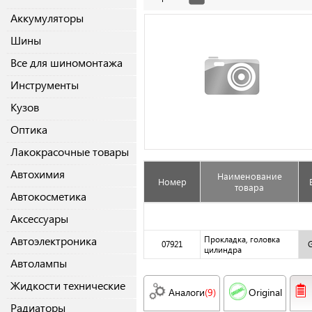
Аккумуляторы
Шины
Все для шиномонтажа
Инструменты
Кузов
Оптика
Лакокрасочные товары
Автохимия
Наименование
Номер
товара
Автокосметика
Аксессуары
Автоэлектроника
Прокладка, головка
07921
цилиндра
Автолампы
Жидкости технические
Аналоги
(9)
Original
Радиаторы