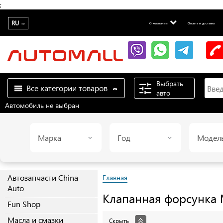
;
RU
О компании
Оплата и доставка
Выбрать
Все категории товаров
авто
Автомобиль не выбран
Марка
Год
Модел
Автозапчасти China
Главная
Auto
Клапанная форсунка
Fun Shop
Масла и смазки
Скрыть