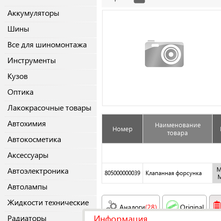
Аккумуляторы
Шины
Все для шиномонтажа
Инструменты
Кузов
Оптика
Лакокрасочные товары
Автохимия
Наименование
Номер
товара
Автокосметика
Аксессуары
Автоэлектроника
M
805000000039
Клапанная форсунка
M
Автолампы
Жидкости технические
Аналоги
(28)
Original
Информация
Радиаторы