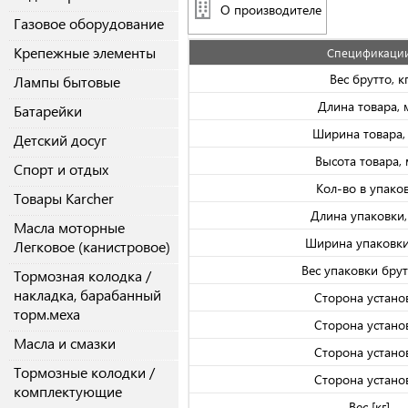
О производителе
Газовое оборудование
Крепежные элементы
Спецификаци
Вес брутто, к
Лампы бытовые
Длина товара,
Батарейки
Ширина товара,
Детский досуг
Высота товара,
Спорт и отдых
Кол-во в упако
Товары Karcher
Длина упаковки
Масла моторные
Ширина упаковки
Легковое (канистровое)
Вес упаковки брутт
Тормозная колодка /
накладка, барабанный
Сторона устано
торм.меха
Сторона устано
Масла и смазки
Сторона устано
Тормозные колодки /
Сторона устано
комплектующие
Вес [кг]