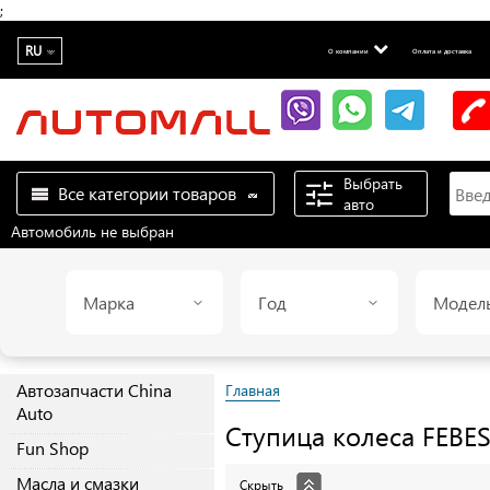
;
RU
О компании
Оплата и доставка
Выбрать
Все категории товаров
авто
Автомобиль не выбран
Марка
Год
Модел
Автозапчасти China
Главная
Auto
Ступица колеса
FEBE
Fun Shop
Масла и смазки
Скрыть