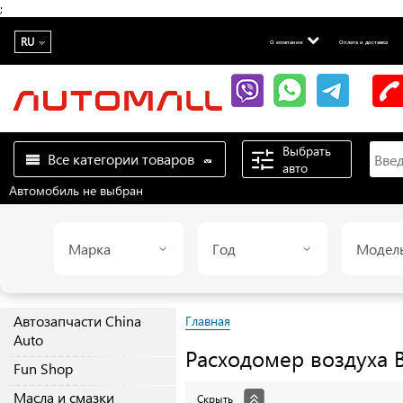
;
RU
О компании
Оплата и доставка
Выбрать
Все категории товаров
авто
Автомобиль не выбран
Марка
Год
Модел
Автозапчасти China
Главная
Auto
Расходомер воздуха
Fun Shop
Масла и смазки
Скрыть