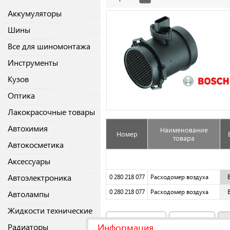
Аккумуляторы
Шины
Все для шиномонтажа
Инструменты
Кузов
Оптика
Лакокрасочные товары
Автохимия
Наименование
Номер
товара
Автокосметика
Аксессуары
Автоэлектроника
0 280 218 077
Расходомер воздуха
0 280 218 077
Расходомер воздуха
Автолампы
Жидкости технические
Аналоги
(15)
Original
Информация
Радиаторы