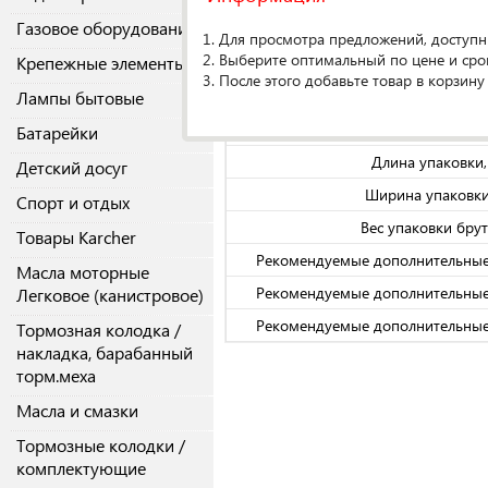
Газовое оборудование
1. Для просмотра предложений, доступн
О производителе
2. Выберите оптимальный по цене и сро
Крепежные элементы
3. После этого добавьте товар в корзину
Лампы бытовые
Спецификаци
Кол-во в упако
Батарейки
Длина упаковки
Детский досуг
Ширина упаковки
Спорт и отдых
Вес упаковки брутт
Товары Karcher
Рекомендуемые дополнительные
Масла моторные
Рекомендуемые дополнительные
Легковое (канистровое)
Рекомендуемые дополнительные
Тормозная колодка /
накладка, барабанный
торм.меха
Масла и смазки
Тормозные колодки /
комплектующие