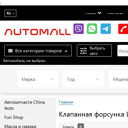
;
RU
О компании
Оплата и доставка
Выбрать
Все категории товаров
авто
Автомобиль не выбран
Марка
Год
Модел
Автозапчасти China
Главная
Auto
Клапанная форсунка L
Fun Shop
Масла и смазки
Скрыть