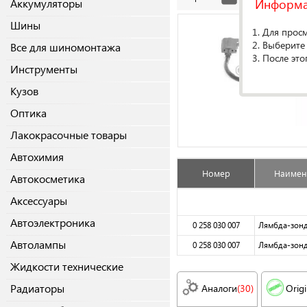
Информ
Аккумуляторы
Шины
1. Для прос
2. Выберите
Все для шиномонтажа
3. После это
Инструменты
Кузов
Оптика
Лакокрасочные товары
Автохимия
Номер
Наимен
Автокосметика
Аксессуары
Автоэлектроника
0 258 030 007
Лямбда-зон
Автолампы
0 258 030 007
Лямбда-зон
Жидкости технические
Радиаторы
Аналоги
(30)
Origi