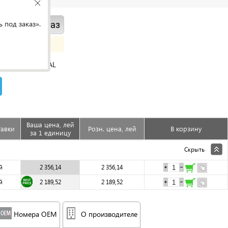
 под заказ».
ить под заказ
ORIGINAL
Ваша цена, лей
тавки
Розн. цена, лей
В корзину
за 1 единицу
Скрыть
й
2 356,14
2 356,14
й
2 189,52
2 189,52
Номера OEM
О производителе