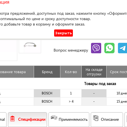
ация
мотра предложений, доступных под заказ, нажмите кнопку «Оформить
Оформ
 оптимальный по цене и сроку доступности товар.
го добавьте товар в корзину и оформите заказ.
Доступен под заказ
Закрыть
Сравнить
Гарантия
Вопрос менеджеру
На складе
ование товара
Бренд
Кол-во
Срок пос
отгрузки
Товары под заказ
д
BOSCH
1
-
10 дне
д
BOSCH
> 4
-
15 дне
nal
Спецификации
Применяемость
Описание