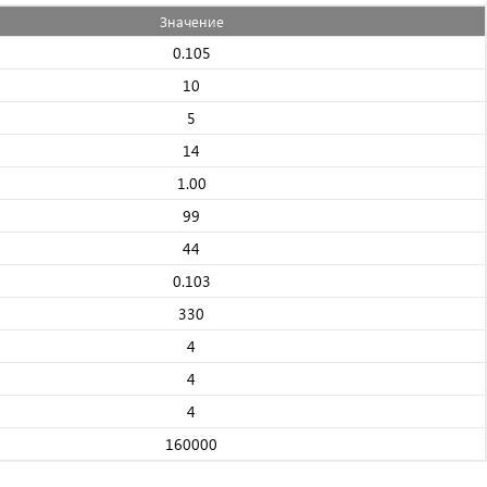
Значениe
0.105
10
5
14
1.00
99
44
0.103
330
4
4
4
160000