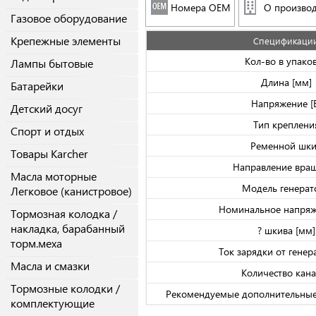
Номера OEM
О производ
Газовое оборудование
Крепежные элементы
Спецификаци
Кол-во в упако
Лампы бытовые
Длина [мм]
Батарейки
Напряжение [
Детский досуг
Тип креплени
Спорт и отдых
Ременной шк
Товары Karcher
Направление вра
Масла моторные
Модель генерат
Легковое (канистровое)
Номинальное напряж
Тормозная колодка /
накладка, барабанный
? шкива [мм]
торм.меха
Ток зарядки от генер
Масла и смазки
Количество кан
Тормозные колодки /
Рекомендуемые дополнительные
комплектующие