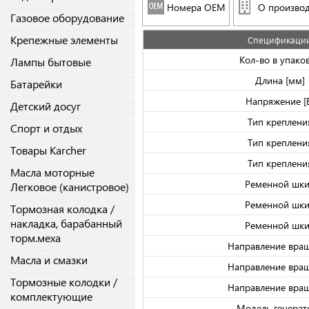
Номера OEM
О производ
Газовое оборудование
Крепежные элементы
Спецификаци
Кол-во в упако
Лампы бытовые
Длина [мм]
Батарейки
Напряжение [
Детский досуг
Тип креплени
Спорт и отдых
Тип креплени
Товары Karcher
Тип креплени
Масла моторные
Ременной шк
Легковое (канистровое)
Ременной шк
Тормозная колодка /
накладка, барабанный
Ременной шк
торм.меха
Направление вра
Масла и смазки
Направление вра
Тормозные колодки /
Направление вра
комплектующие
Модель генерат