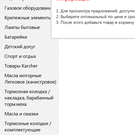
О производителе
Газовое оборудование
1. Для просмотра предложений, доступн
2. Выберите оптимальный по цене и сро
Крепежные элементы
Спецификаци
3. После этого добавьте товар в корзину
Лампы бытовые
Кол-во в упако
Батарейки
Детский досуг
Спорт и отдых
Товары Karcher
Масла моторные
Легковое (канистровое)
Тормозная колодка /
накладка, барабанный
торм.меха
Масла и смазки
Тормозные колодки /
комплектующие