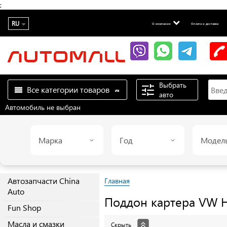
;
RU
О компании
Оплата и доставка
Выбрать
Все категории товаров
авто
Автомобиль не выбран
Марка
Год
Модел
Автозапчасти China
Главная
Auto
Поддон картера
VW
Н
Fun Shop
Масла и смазки
Скрыть