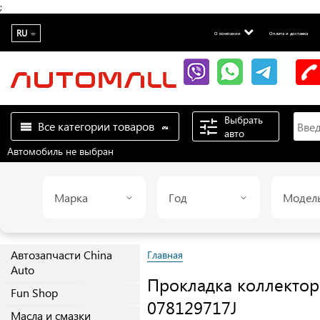
;
RU
О компании
Оплата и доставка
Выбрать
Все категории товаров
авто
Автомобиль не выбран
Марка
Год
Модел
Автозапчасти China
Главная
Auto
Прокладка коллектор
Fun Shop
078129717J
Масла и смазки