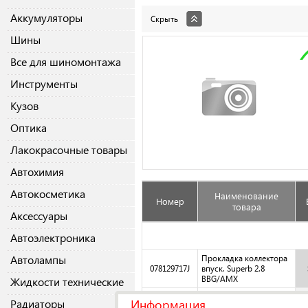
Аккумуляторы
Скрыть
Шины
Все для шиномонтажа
Инструменты
Кузов
Оптика
Лакокрасочные товары
Автохимия
Автокосметика
Наименование
Номер
товара
Аксессуары
Автоэлектроника
Автолампы
Прокладка коллектора
078129717J
впуск. Superb 2.8
BBG/AMX
Жидкости технические
Прокладка коллектора
Информация
Радиаторы
078129717J
впуск. Superb 2.8