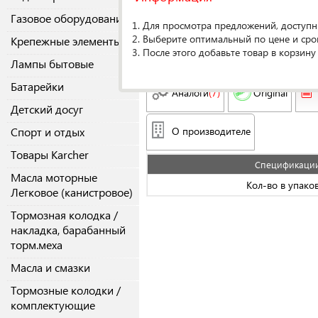
BBG/AMX
Газовое оборудование
1. Для просмотра предложений, доступн
Прокладка коллектора
2. Выберите оптимальный по цене и сро
Крепежные элементы
078129717J
впуск. Superb 2.8
BBG/AMX
3. После этого добавьте товар в корзину
Лампы бытовые
Батарейки
Аналоги
(7)
Original
Детский досуг
Спорт и отдых
О производителе
Товары Karcher
Спецификаци
Масла моторные
Кол-во в упако
Легковое (канистровое)
Тормозная колодка /
накладка, барабанный
торм.меха
Масла и смазки
Тормозные колодки /
комплектующие