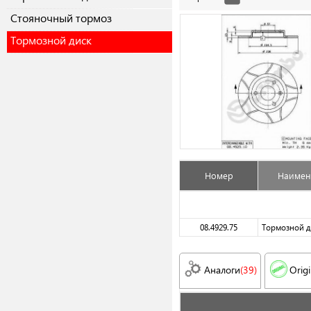
Cтояночный тормоз
Тормозной диск
Номер
Наимен
08.4929.75
Тормозной д
Аналоги
(39)
Origi