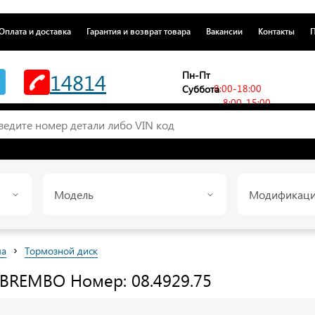
Оплата и доставка
Гарантия и возврат товара
Вакансии
Контакты
П
14814
Пн-Пт
8:00-18:00
Суббота
8:00-15:00
Модель
Модификац
›
ма
Тормозной диск
BREMBO
Номер: 08.4929.75