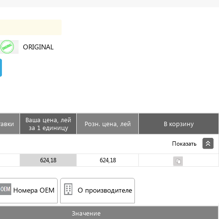
ORIGINAL
Ваша цена, лей
тавки
Розн. цена, лей
В корзину
за 1 единицу
Показать
624,18
624,18
Номера OEM
О производителе
Значениe