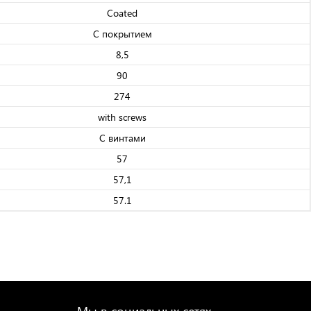
Coated
С покрытием
8,5
90
274
with screws
С винтами
57
57,1
57.1
Мы в социальных сетях