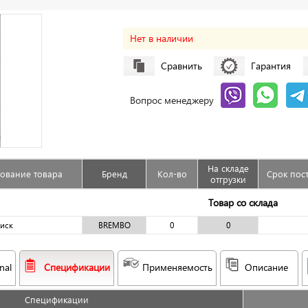
Нет в наличии
Сравнить
Гарантия
Вопрос менеджеру
На складе
ование товара
Бренд
Кол-во
Срок пос
отгрузки
Товар со склада
иск
BREMBO
0
0
nal
Спецификации
Применяемость
Описание
Спецификации