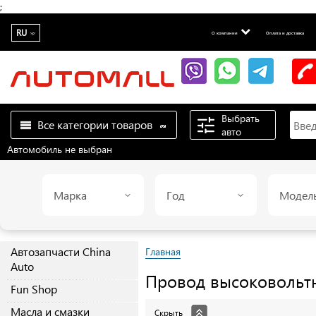
;
RU
О компании
Оплата и доставка
Выбрать
Все категории товаров
авто
Автомобиль не выбран
Марка
Год
Модел
Автозапчасти China
Главная
Auto
Провод высоковольт
Fun Shop
Масла и смазки
Скрыть