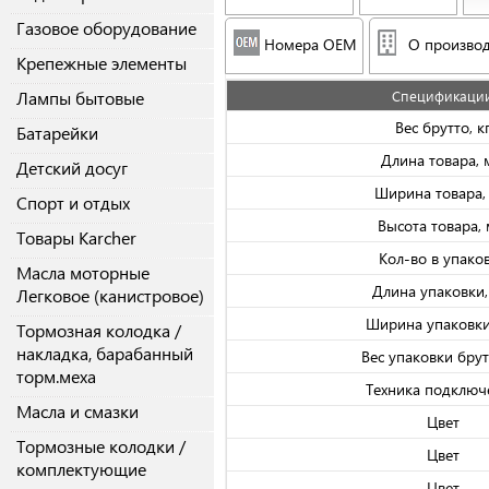
Газовое оборудование
Номера OEM
О производ
Крепежные элементы
Лампы бытовые
Спецификаци
Вес брутто, к
Батарейки
Длина товара,
Детский досуг
Ширина товара,
Спорт и отдых
Высота товара,
Товары Karcher
Кол-во в упако
Масла моторные
Длина упаковки
Легковое (канистровое)
Ширина упаковки
Тормозная колодка /
накладка, барабанный
Вес упаковки брутт
торм.меха
Техника подключ
Масла и смазки
Цвет
Тормозные колодки /
Цвет
комплектующие
Цвет