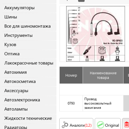
Аккумуляторы
Шины
Все для шиномонтажа
Инструменты
Кузов
Оптика
Лакокрасочные товары
Автохимия
Наименование
Номер
товара
Автокосметика
Аксессуары
Автоэлектроника
Провод
0793
высоковольтный
зажигания
Автолампы
Жидкости технические
Аналоги
(12)
Original
Радиаторы