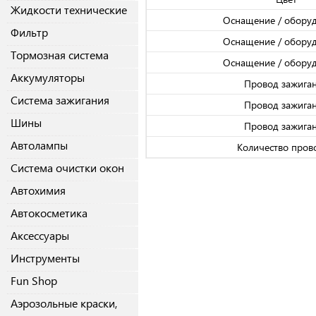
Жидкости технические
Оснащение / обору
Фильтр
Оснащение / обору
Тормозная система
Оснащение / обору
Аккумуляторы
Провод зажига
Система зажигания
Провод зажига
Шины
Провод зажига
Автолампы
Количество пров
Система очистки окон
Автохимия
Автокосметика
Аксессуары
Инструменты
Fun Shop
Аэрозольные краски,