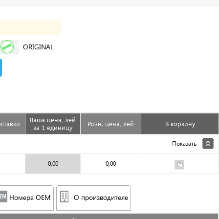
ORIGINAL
Ваша цена, лей
ставки
Розн. цена, лей
В корзину
за 1 единицу
Показать
0,00
0,00
Номера OEM
О производителе