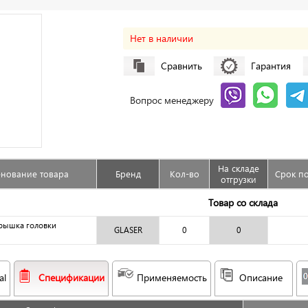
Нет в наличии
Сравнить
Гарантия
Вопрос менеджеру
На складе
нование товара
Бренд
Кол-во
Срок по
отгрузки
Товар со склада
крышка головки
GLASER
0
0
al
Спецификации
Применяемость
Описание