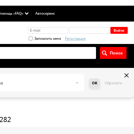
омощь «FAQ»
Автосервис
Запомнить меня
Регистрация
ия
OK
Сбросить
282