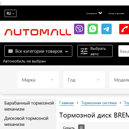
;
RU
О компании
Оплата и доставка
Выбрать
Все категории товаров
авто
Автомобиль не выбран
Марка
Год
Модел
›
›
Барабанный тормозной
Главная
Тормозная система
То
механизм
Тормозной диск
BRE
Дисковой тормозной
механизм
Скрыть