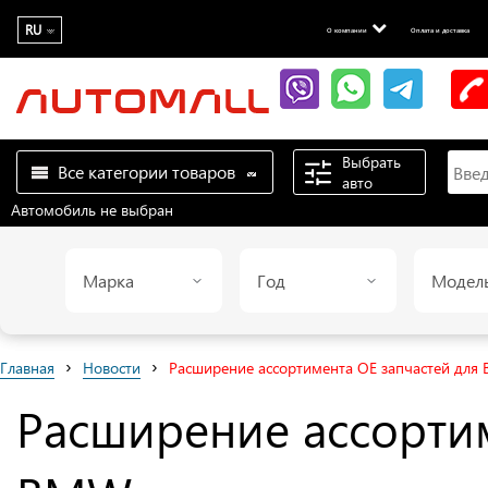
RU
О компании
Оплата и доставка
Выбрать
Все категории товаров
авто
Автомобиль не выбран
Марка
Год
Модел
›
›
Главная
Новости
Расширение ассортимента ОЕ запчастей для
Расширение ассортим