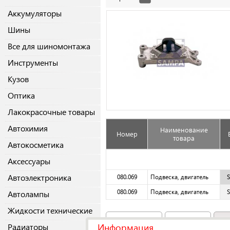
Аккумуляторы
Шины
Все для шиномонтажа
Инструменты
Кузов
Оптика
Лакокрасочные товары
Автохимия
Наименование
Номер
товара
Автокосметика
Аксессуары
Автоэлектроника
080.069
Подвеска, двигатель
080.069
Подвеска, двигатель
Автолампы
Жидкости технические
Аналоги
(4)
Original
Информация
Радиаторы