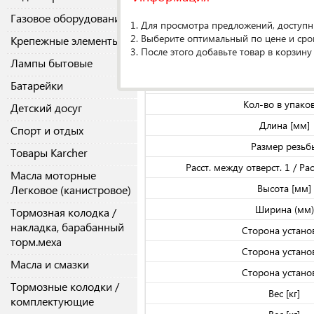
Газовое оборудование
1. Для просмотра предложений, доступн
О производителе
2. Выберите оптимальный по цене и сро
Крепежные элементы
3. После этого добавьте товар в корзину
Лампы бытовые
Спецификаци
Вес брутто, к
Батарейки
Кол-во в упако
Детский досуг
Длина [мм]
Спорт и отдых
Размер резьб
Товары Karcher
Расст. между отверст. 1 / Ра
Масла моторные
Высота [мм]
Легковое (канистровое)
Ширина (мм)
Тормозная колодка /
накладка, барабанный
Сторона устано
торм.меха
Сторона устано
Масла и смазки
Сторона устано
Тормозные колодки /
Вес [кг]
комплектующие