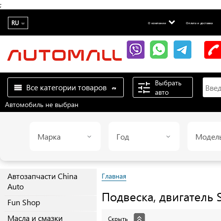
;
RU
О компании
Оплата и доставка
Выбрать
Все категории товаров
авто
Автомобиль не выбран
Марка
Год
Модел
Автозапчасти China
Главная
Auto
Подвеска, двигатель
Fun Shop
Масла и смазки
Скрыть