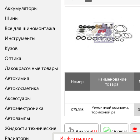
Аккумуляторы
Шины
Все для шиномонтажа
Инструменты
Кузов
Оптика
Лакокрасочные товары
Автохимия
Наименование
Номер
товара
Автокосметика
Аксессуары
Автоэлектроника
Ремонтный комплект,
075.553
тормозной ра
Автолампы
Жидкости технические
Аналоги
(1)
Original
Информация
Радиаторы