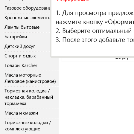
Газовое оборудование
О производителе
1. Для просмотра предложе
Крепежные элементы
нажмите кнопку «Оформить
Спецификаци
Лампы бытовые
2. Выберите оптимальный п
Вес брутто, к
Батарейки
3. После этого добавьте т
Кол-во в упако
Детский досуг
Вес [кг]
Спорт и отдых
Вес [кг]
Товары Karcher
Масла моторные
Легковое (канистровое)
Тормозная колодка /
накладка, барабанный
торм.меха
Масла и смазки
Тормозные колодки /
комплектующие