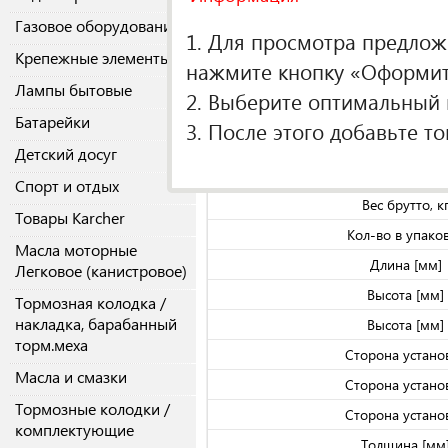
тормоз
Газовое оборудование
1. Для просмотра предложе
Крепежные элементы
нажмите кнопку «Оформить
Аналоги
(70)
Original
Лампы бытовые
2. Выберите оптимальный п
Батарейки
3. После этого добавьте т
О производителе
Детский досуг
Спецификаци
Спорт и отдых
Вес брутто, к
Товары Karcher
Кол-во в упако
Масла моторные
Длина [мм]
Легковое (канистровое)
Высота [мм]
Тормозная колодка /
накладка, барабанный
Высота [мм]
торм.меха
Сторона устано
Масла и смазки
Сторона устано
Тормозные колодки /
Сторона устано
комплектующие
Толщина [мм