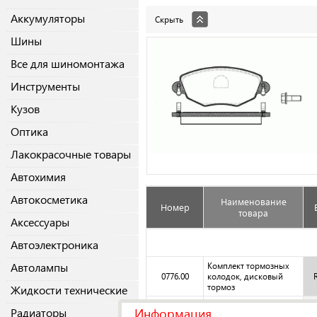
Аккумуляторы
Скрыть
Шины
Все для шиномонтажа
Инструменты
Кузов
Оптика
Лакокрасочные товары
Автохимия
Автокосметика
Наименование
Номер
товара
Аксессуары
Автоэлектроника
Автолампы
Комплект тормозных
0776.00
колодок, дисковый
тормоз
Жидкости технические
Комплект тормозных
Информация
Радиаторы
0776.00
колодок, дисковый