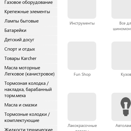
Газовое оборудование
Крепежные элементы
Лампы бытовые
Инструменты
Все дл
шиномон
Батарейки
Детский досуг
Спорт и отдых
Товары Karcher
Масла моторные
Легковое (канистровое)
Fun Shop
Кузо
Тормозная колодка /
накладка, барабанный
торм.меха
Масла и смазки
Тормозные колодки /
комплектующие
Лакокрасочные
Автола
Жидкости технические
товары