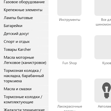
Газовое оборудование
Крепежные элементы
Лампы бытовые
Инструменты
Все дл
шиномон
Батарейки
Детский досуг
Спорт и отдых
Товары Karcher
Масла моторные
Легковое (канистровое)
Fun Shop
Кузо
Тормозная колодка /
накладка, барабанный
торм.меха
Масла и смазки
Тормозные колодки /
комплектующие
Лакокрасочные
Автола
Жидкости технические
товары