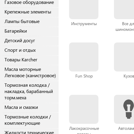
Газовое оборудование
Крепежные элементы
Лампы бытовые
Инструменты
Все дл
шиномон
Батарейки
Детский досуг
Спорт и отдых
Товары Karcher
Масла моторные
Легковое (канистровое)
Fun Shop
Кузо
Тормозная колодка /
накладка, барабанный
торм.меха
Масла и смазки
Тормозные колодки /
комплектующие
Лакокрасочные
Автола
Жидкости технические
товары