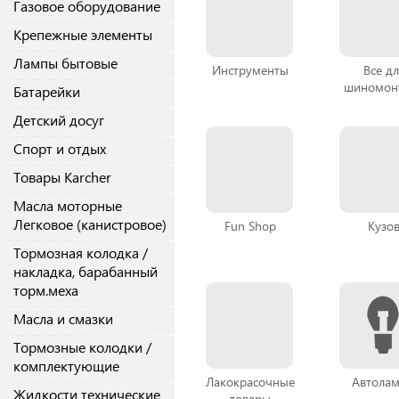
Газовое оборудование
Крепежные элементы
Лампы бытовые
Инструменты
Все дл
шиномон
Батарейки
Детский досуг
Спорт и отдых
Товары Karcher
Масла моторные
Легковое (канистровое)
Fun Shop
Кузо
Тормозная колодка /
накладка, барабанный
торм.меха
Масла и смазки
Тормозные колодки /
комплектующие
Лакокрасочные
Автола
Жидкости технические
товары