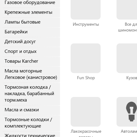
Газовое оборудование
Крепежные элементы
Лампы бытовые
Инструменты
Все дл
шиномон
Батарейки
Детский досуг
Спорт и отдых
Товары Karcher
Масла моторные
Легковое (канистровое)
Fun Shop
Кузо
Тормозная колодка /
накладка, барабанный
торм.меха
Масла и смазки
Тормозные колодки /
комплектующие
Лакокрасочные
Автола
Жидкости технические
товары