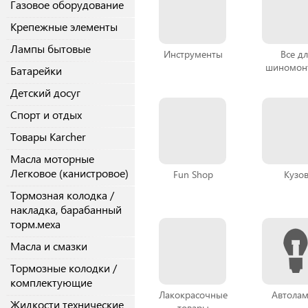
Газовое оборудование
Крепежные элементы
Лампы бытовые
Инструменты
Все дл
шиномон
Батарейки
Детский досуг
Спорт и отдых
Товары Karcher
Масла моторные
Легковое (канистровое)
Fun Shop
Кузо
Тормозная колодка /
накладка, барабанный
торм.меха
Масла и смазки
Тормозные колодки /
комплектующие
Лакокрасочные
Автола
Жидкости технические
товары