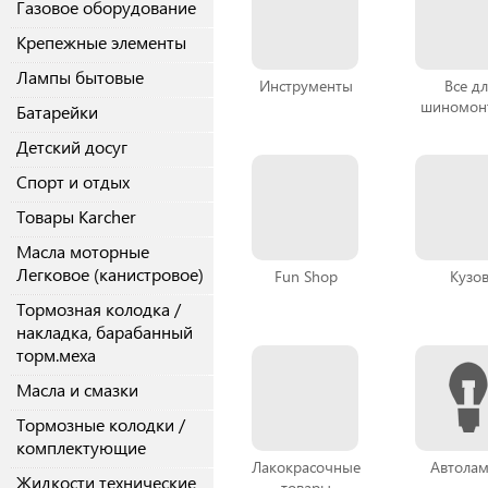
Газовое оборудование
Крепежные элементы
Лампы бытовые
Инструменты
Все дл
шиномон
Батарейки
Детский досуг
Спорт и отдых
Товары Karcher
Масла моторные
Легковое (канистровое)
Fun Shop
Кузо
Тормозная колодка /
накладка, барабанный
торм.меха
Масла и смазки
Тормозные колодки /
комплектующие
Лакокрасочные
Автола
Жидкости технические
товары