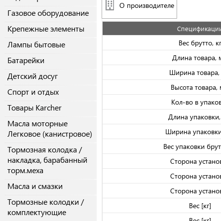
О производителе
Газовое оборудование
Крепежные элементы
Спецификаци
Вес брутто, к
Лампы бытовые
Длина товара,
Батарейки
Ширина товара,
Детский досуг
Высота товара,
Спорт и отдых
Кол-во в упако
Товары Karcher
Длина упаковки
Масла моторные
Ширина упаковки
Легковое (канистровое)
Вес упаковки брутт
Тормозная колодка /
накладка, барабанный
Сторона устано
торм.меха
Сторона устано
Масла и смазки
Сторона устано
Тормозные колодки /
Вес [кг]
комплектующие
Вес [кг]