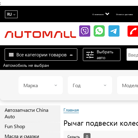
;
RU
О компании
Оплата и доставка
Выбрать
Все категории товаров
авто
Автомобиль не выбран
Марка
Год
Модел
Автозапчасти China
Главная
Auto
Рычаг подвески коле
Fun Shop
Масла и смазки
Скрыть