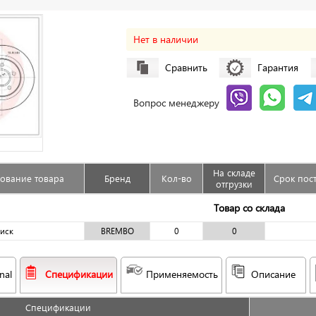
Нет в наличии
Сравнить
Гарантия
Вопрос менеджеру
На складе
ование товара
Бренд
Кол-во
Срок пос
отгрузки
Товар со склада
иск
BREMBO
0
0
nal
Спецификации
Применяемость
Описание
Спецификации