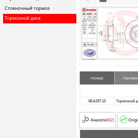
Cтояночный тормоз
Тормозной диск
Номер
Наимен
08.A297.10
Тормозной д
Аналоги
(42)
Origi