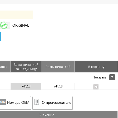
ORIGINAL
Ваша цена, лей
тавки
Розн. цена, лей
В корзину
за 1 единицу
Показать
744,18
744,18
Номера OEM
О производителе
Значениe