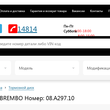
Оплата и доставка
Гарантия и возврат товара
Вакансии
Контакты
П
14814
Пн-Пт
8:00-18:00
Суббота
8:00-15:00
Модель
Модификац
›
ма
Тормозной диск
BREMBO
Номер: 08.A297.10