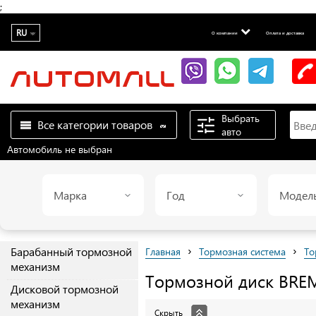
;
RU
О компании
Оплата и доставка
Выбрать
Все категории товаров
авто
Автомобиль не выбран
Марка
Год
Модел
›
›
Барабанный тормозной
Главная
Тормозная система
То
механизм
Тормозной диск
BRE
Дисковой тормозной
механизм
Скрыть