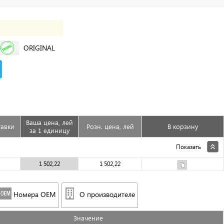
ORIGINAL
Ваша цена, лей
тавки
Розн. цена, лей
В корзину
за 1 единицу
Показать
1 502,22
1 502,22
Номера OEM
О производителе
Значениe