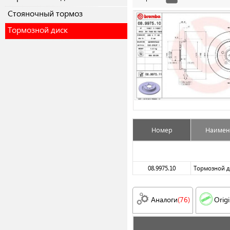
Cтояночный тормоз
Тормозной диск
Номер
Наимен
08.9975.10
Тормозной д
Аналоги
(76)
Origi