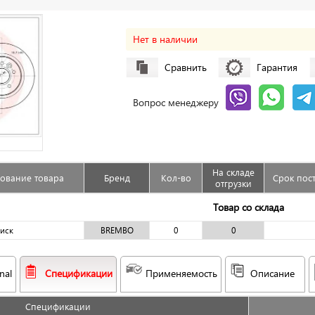
Нет в наличии
Сравнить
Гарантия
Вопрос менеджеру
На складе
ование товара
Бренд
Кол-во
Срок пос
отгрузки
Товар со склада
иск
BREMBO
0
0
nal
Спецификации
Применяемость
Описание
Спецификации