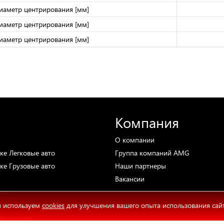
иаметр центрирования [мм]
иаметр центрирования [мм]
иаметр центрирования [мм]
Компания
О компании
ке
Легковые авто
Группа компаний AMG
ке
Грузовые авто
Наши партнеры
Вакансии
вка
врат товара
 используем
cookies
для улучшения вашего опыта использования сай
водителей