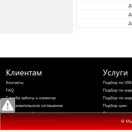
Д
Д
Д
Клиентам
Услуги
Контакты
Подбор
по VIN
FAQ
Подбор
по мар
Служба заботы о клиентах
Подбор
по мар
Пользовательское соглашение
Подбор
шин
Политика конфиденциальности
Оплата и доста
Защита прав потребителей
Гарантия и воз
🍪 Мы
Cookies
Каталоги
произ