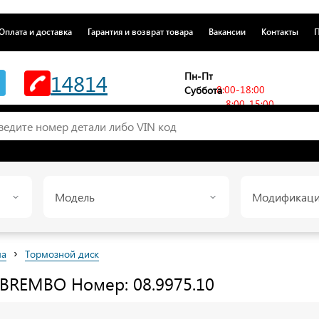
Оплата и доставка
Гарантия и возврат товара
Вакансии
Контакты
П
14814
Пн-Пт
8:00-18:00
Суббота
8:00-15:00
Модель
Модификац
›
ма
Тормозной диск
BREMBO
Номер: 08.9975.10