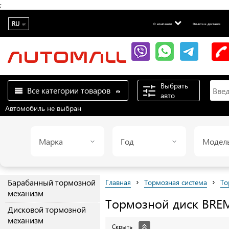
;
RU
О компании
Оплата и доставка
Выбрать
Все категории товаров
авто
Автомобиль не выбран
Марка
Год
Модел
›
›
Барабанный тормозной
Главная
Тормозная система
То
механизм
Тормозной диск
BRE
Дисковой тормозной
механизм
Скрыть