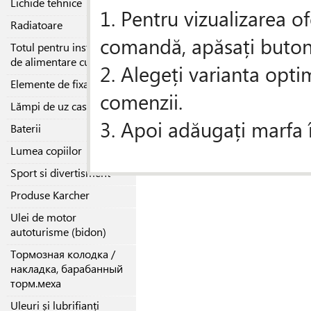
Lichide tehnice
Similări
(12)
Original
1. Pentru vizualizarea of
Radiatoare
comandă, apăsați butonul
Despre producator
Totul pentru instalațiile
de alimentare cu gaz
2. Alegeți varianta opti
Specificaţii
Elemente de fixare
Cantitatea în amb
comenzii.
Lămpi de uz casnic
3. Apoi adăugați marfa 
Baterii
Lumea copiilor
Sport si divertisment
Produse Karcher
Ulei de motor
autoturisme (bidon)
Тормозная колодка /
накладка, барабанный
торм.меха
Uleuri și lubrifianți