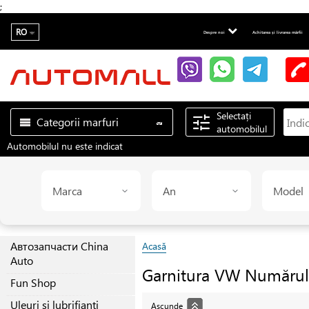
;
RO
Despre noi
Achitarea și livrarea mărfii
Selectați
Categorii marfuri
automobilul
Automobilul nu este indicat
Marca
An
Model
Автозапчасти China
Acasă
Auto
Garnitura
VW
Numărul
Fun Shop
Uleuri și lubrifianți
Ascunde